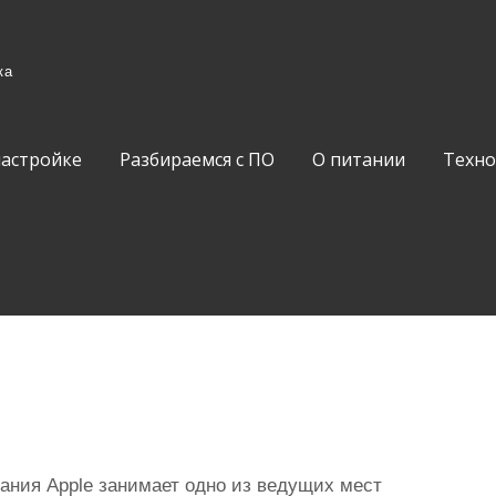
ка
настройке
Разбираемся с ПО
О питании
Техно
ания Apple занимает одно из ведущих мест