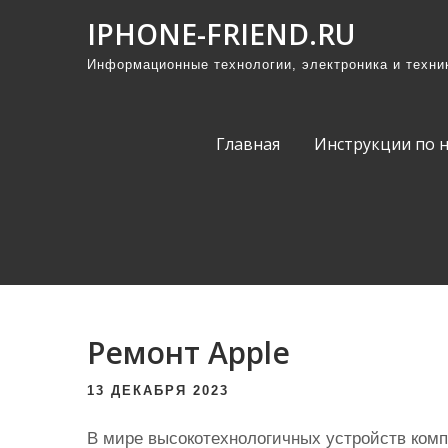
П
IPHONE-FRIEND.RU
р
Информационные технологии, электроника и техни
о
м
о
Главная
Инструкции по 
т
а
т
ь
к
с
о
Ремонт Apple
д
е
13 ДЕКАБРЯ 2023
р
ж
В мире высокотехнологичных устройств комп