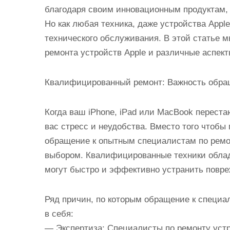
и
благодаря своим инновационным продуктам, в
м
Но как любая техника, даже устройства Appl
о
технического обслуживания. В этой статье 
м
ремонта устройств Apple и различные аспек
у
Квалифицированный ремонт: Важность обра
Когда ваш iPhone, iPad или MacBook переста
вас стресс и неудобства. Вместо того чтобы
обращение к опытным специалистам по ремо
выбором. Квалифицированные техники облада
могут быстро и эффективно устранить повре
Ряд причин, по которым обращение к специа
в себя:
— Экспертиза: Специалисты по ремонту устр