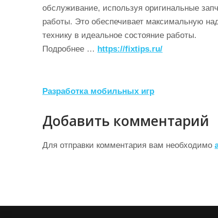
обслуживание, используя оригинальные запч
работы. Это обеспечивает максимальную над
технику в идеальное состояние работы.
Подробнее …
https://fixtips.ru/
Н
Разработка мобильных игр
а
Добавить комментарий
в
и
Для отправки комментария вам необходимо
г
а
ц
и