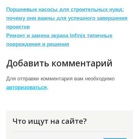
Н
Поршневые насосы для строительных нужд:
а
почему они важны для успешного завершения
проектов
в
Ремонт и замена экрана Infinix типичные
и
повреждения и решения
г
а
Добавить комментарий
ц
Для отправки комментария вам необходимо
и
авторизоваться
.
я
п
о
Что ищут на сайте?
з
а