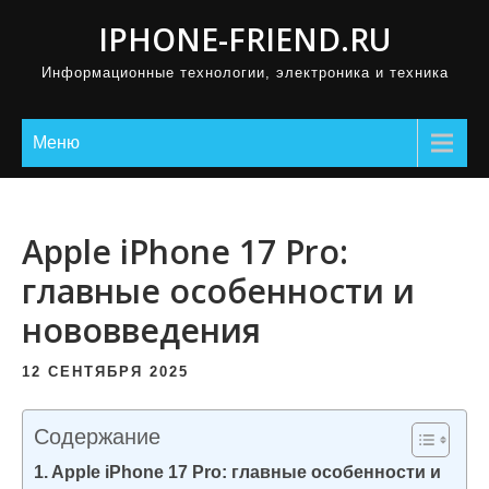
П
IPHONE-FRIEND.RU
р
Информационные технологии, электроника и техника
о
м
о
Меню
т
а
т
Apple iPhone 17 Pro:
ь
главные особенности и
к
нововведения
с
о
12 СЕНТЯБРЯ 2025
д
е
Содержание
р
Apple iPhone 17 Pro: главные особенности и
ж