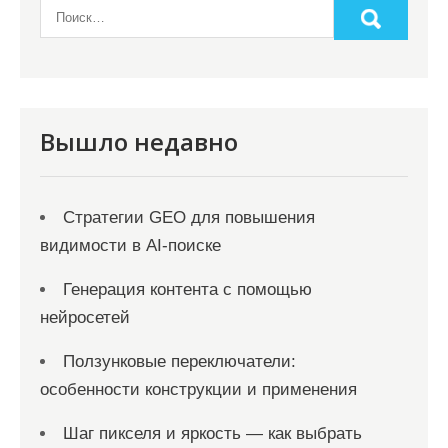
п
и
с
я
Вышло недавно
м
Стратегии GEO для повышения
видимости в AI-поиске
Генерация контента с помощью
нейросетей
Ползунковые переключатели:
особенности конструкции и применения
Шаг пикселя и яркость — как выбрать