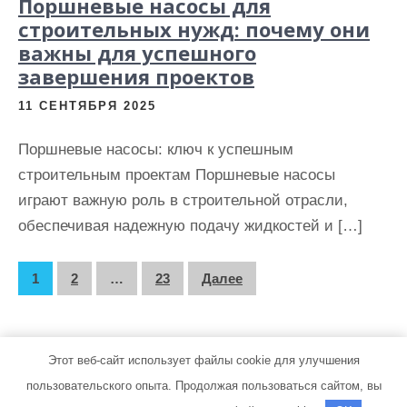
Поршневые насосы для
строительных нужд: почему они
важны для успешного
завершения проектов
11 СЕНТЯБРЯ 2025
Поршневые насосы: ключ к успешным
строительным проектам Поршневые насосы
играют важную роль в строительной отрасли,
обеспечивая надежную подачу жидкостей и […]
П
1
2
…
23
Далее
а
г
и
Этот веб-сайт использует файлы cookie для улучшения
пользовательского опыта. Продолжая пользоваться сайтом, вы
н
iphone-friend.ru | Тема от Grace Themes