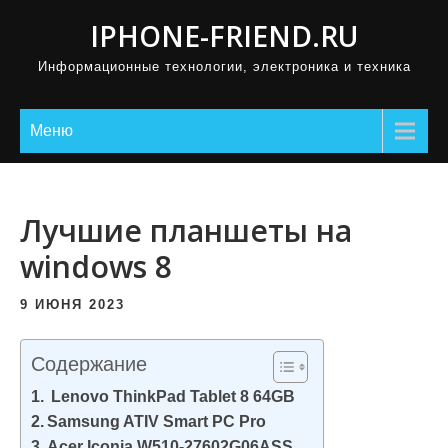
П
IPHONE-FRIEND.RU
р
Информационные технологии, электроника и техника
о
м
о
Меню
т
а
т
Лучшие планшеты на
ь
windows 8
к
с
9 ИЮНЯ 2023
о
д
Содержание
е
Lenovo ThinkPad Tablet 8 64GB
р
Samsung ATIV Smart PC Pro
ж
Acer Iconia W510-27602G06ASS