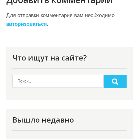
и
г
Для отправки комментария вам необходимо
а
авторизоваться
.
ц
и
я
Что ищут на сайте?
п
о
з
а
п
и
Вышло недавно
с
я