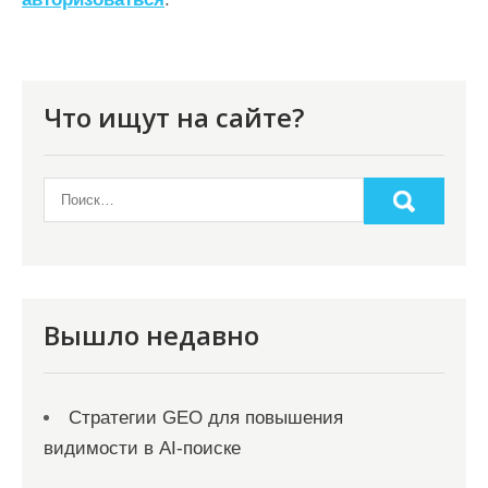
и
я
п
о
Что ищут на сайте?
з
а
п
и
с
я
Вышло недавно
м
Стратегии GEO для повышения
видимости в AI-поиске