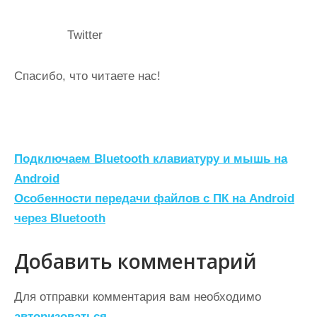
Twitter
Спасибо, что читаете нас!
Н
Подключаем Bluetooth клавиатуру и мышь на
а
Android
Особенности передачи файлов с ПК на Android
в
через Bluetooth
и
г
Добавить комментарий
а
ц
Для отправки комментария вам необходимо
авторизоваться
.