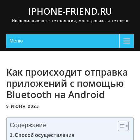
П
IPHONE-FRIEND.RU
р
Информационные технологии, электроника и техника
о
м
о
Меню
т
а
т
Как происходит отправка
ь
приложений с помощью
к
Bluetooth на Android
с
о
9 ИЮНЯ 2023
д
е
Содержание
р
Способ осуществления
ж