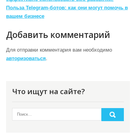
а
Польза Telegram-ботов: как они могут помочь в
в
вашем бизнесе
и
г
Добавить комментарий
а
ц
Для отправки комментария вам необходимо
авторизоваться
.
и
я
п
о
Что ищут на сайте?
з
а
п
и