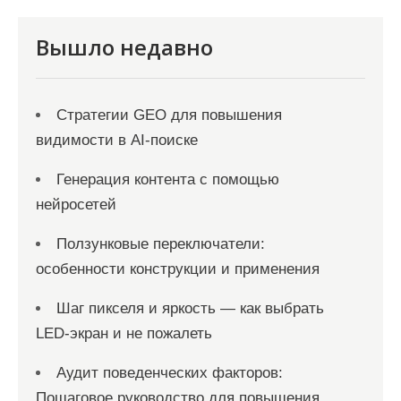
с
я
Вышло недавно
м
Стратегии GEO для повышения
видимости в AI-поиске
Генерация контента с помощью
нейросетей
Ползунковые переключатели:
особенности конструкции и применения
Шаг пикселя и яркость — как выбрать
LED-экран и не пожалеть
Аудит поведенческих факторов:
Пошаговое руководство для повышения