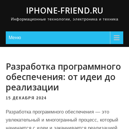
П
IPHONE-FRIEND.RU
р
Информационные технологии, электроника и техника
о
м
о
Меню
т
а
т
Разработка программного
ь
обеспечения: от идеи до
к
реализации
с
о
15 ДЕКАБРЯ 2024
д
е
Разработка программного обеспечения — это
р
увлекательный и многогранный процесс, который
ж
начинается с идеи и заканчивается реализацией