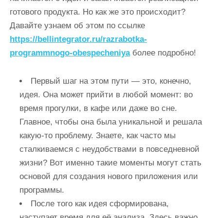
и
готового продукта. Но как же это происходит?
м
Давайте узнаем об этом по ссылке
о
https://bellintegrator.ru/razrabotka-
м
programmnogo-obespecheniya
более подробно!
у
Первый шаг на этом пути — это, конечно,
идея. Она может прийти в любой момент: во
время прогулки, в кафе или даже во сне.
Главное, чтобы она была уникальной и решала
какую-то проблему. Знаете, как часто мы
сталкиваемся с неудобствами в повседневной
жизни? Вот именно такие моменты могут стать
основой для создания нового приложения или
программы.
После того как идея сформирована,
наступает время для её анализа. Здесь важно