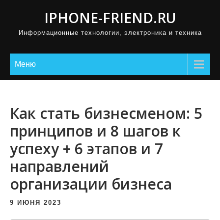
П
IPHONE-FRIEND.RU
р
Информационные технологии, электроника и техника
о
м
о
Меню
т
а
т
Как стать бизнесменом: 5
ь
принципов и 8 шагов к
к
успеху + 6 этапов и 7
с
о
направлений
д
организации бизнеса
е
р
9 ИЮНЯ 2023
ж