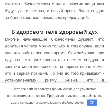
как стать бизнесменом с нуля. Многие вещи вам
будут уже известны, и новый проект будет создан
за более короткое время, чем предыдущий.
В здоровом теле здоровый дух
Многие начинающие бизнесмены думают, что
добиться успеха можно только в том случае, если
уделять работе все свое время. Они забывают про
еду, сон, что уже говорить о свежем воздухе и
занятии спортом. Конечно, на первых порах может
это и верная позиция. Но они до того привыкают к
установленному ритму жизни, что в
образовавшийся вдруг выходной просто не знают,
Этот веб-сайт использует файлы cookie для улучшения
чем заняться.
пользовательского опыта. Продолжая пользоваться сайтом, вы
даете согласие на использование файлов cookie.
OK
А заняться, поверьте, есть чем! Подумайте,