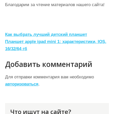
Благодарим за чтение материалов нашего сайта!
Н
Как выбрать лучший детский планшет
а
Планшет apple ipad mini 1: характеристики, IOS,
16/32/64 гб
в
и
Добавить комментарий
г
а
Для отправки комментария вам необходимо
ц
авторизоваться
.
и
я
п
Что ищут на сайте?