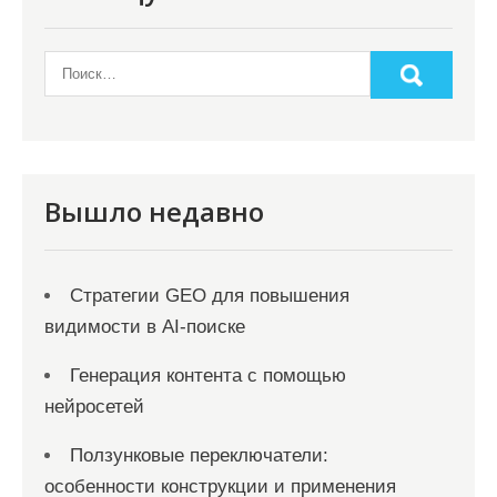
о
з
а
п
и
с
Вышло недавно
я
м
Стратегии GEO для повышения
видимости в AI-поиске
Генерация контента с помощью
нейросетей
Ползунковые переключатели:
особенности конструкции и применения