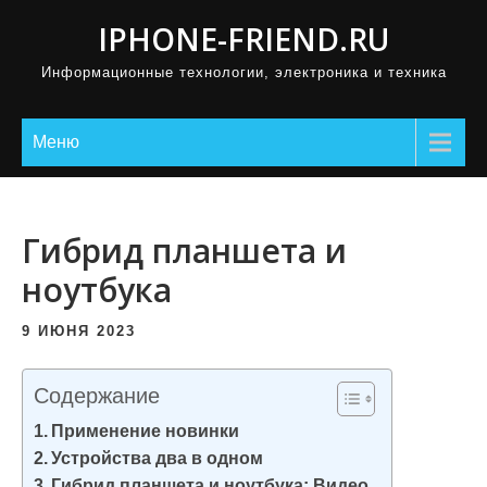
П
IPHONE-FRIEND.RU
р
Информационные технологии, электроника и техника
о
м
о
Меню
т
а
т
Гибрид планшета и
ь
ноутбука
к
с
9 ИЮНЯ 2023
о
д
Содержание
е
Применение новинки
р
Устройства два в одном
ж
Гибрид планшета и ноутбука: Видео