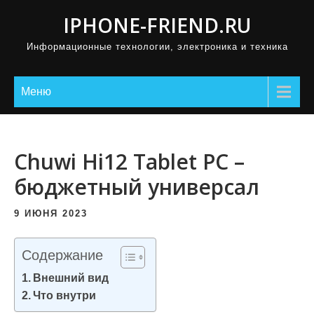
П
IPHONE-FRIEND.RU
р
Информационные технологии, электроника и техника
о
м
о
Меню
т
а
т
Chuwi Hi12 Tablet PC –
ь
бюджетный универсал
к
с
9 ИЮНЯ 2023
о
д
Содержание
е
Внешний вид
р
Что внутри
ж