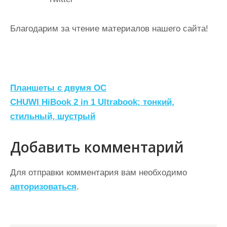
Благодарим за чтение материалов нашего сайта!
Н
Планшеты с двумя ОС
а
CHUWI HiBook 2 in 1 Ultrabook: тонкий,
стильный, шустрый
в
и
Добавить комментарий
г
а
Для отправки комментария вам необходимо
ц
авторизоваться
.
и
я