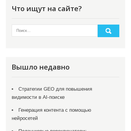
п
Что ищут на сайте?
о
з
а
п
и
с
Вышло недавно
я
м
Стратегии GEO для повышения
видимости в AI-поиске
Генерация контента с помощью
нейросетей