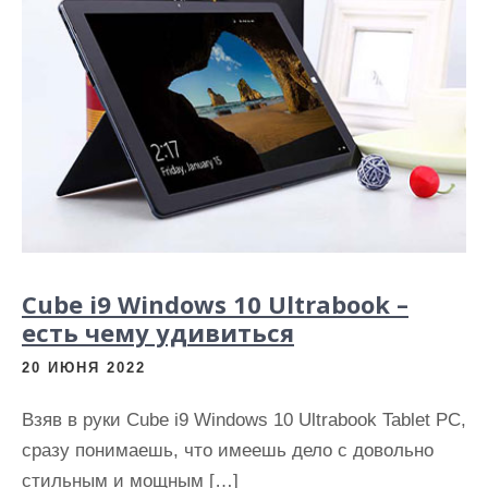
и
м
о
м
у
Cube i9 Windows 10 Ultrabook –
есть чему удивиться
20 ИЮНЯ 2022
Взяв в руки Cube i9 Windows 10 Ultrabook Tablet PC,
сразу понимаешь, что имеешь дело с довольно
стильным и мощным […]