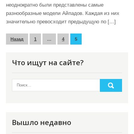
неоднократно были представлены самые
разнообразные модели Айпадов. Каждая из них
значительно превосходит предыдущую по […]
П
Назад
1
…
4
5
а
г
Что ищут на сайте?
и
н
а
ц
и
я
Вышло недавно
з