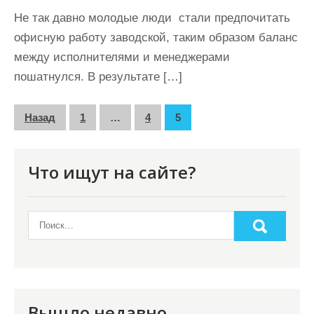
Не так давно молодые люди стали предпочитать
офисную работу заводской, таким образом баланс
между исполнителями и менеджерами
пошатнулся. В результате […]
П
Назад
1
…
4
5
а
г
Что ищут на сайте?
и
н
а
ц
и
я
Вышло недавно