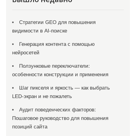
з
а
Стратегии GEO для повышения
п
видимости в AI-поиске
и
с
Генерация контента с помощью
нейросетей
е
й
Ползунковые переключатели:
особенности конструкции и применения
Шаг пикселя и яркость — как выбрать
LED-экран и не пожалеть
Аудит поведенческих факторов:
Пошаговое руководство для повышения
позиций сайта