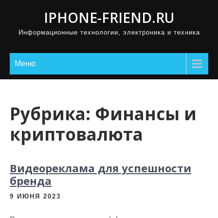
П
IPHONE-FRIEND.RU
р
Информационные технологии, электроника и техника
о
м
о
Меню
т
а
т
Рубрика:
Финансы и
ь
криптовалюта
к
с
о
Видеореклама для успешности
д
бренда
е
р
9 ИЮНЯ 2023
ж